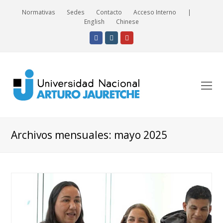
Normativas
Sedes
Contacto
Acceso Interno
|
English
Chinese
Facebook
Instagram
Youtube
O
Mo
M
Archivos mensuales: mayo 2025