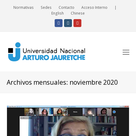
Normativas
Sedes
Contacto
Acceso Interno
|
English
Chinese
Facebook
Instagram
Youtube
O
Mo
M
Archivos mensuales: noviembre 2020