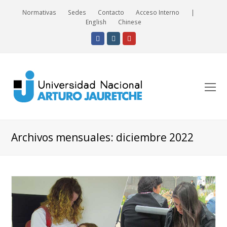
Normativas
Sedes
Contacto
Acceso Interno
|
English
Chinese
Facebook
Instagram
Youtube
O
Mo
M
Archivos mensuales: diciembre 2022