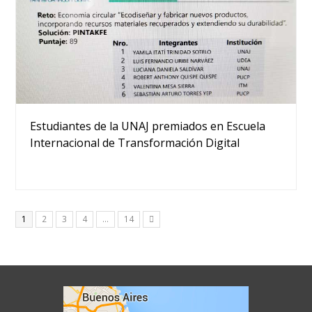
Estudiantes de la UNAJ premiados en Escuela
Internacional de Transformación Digital
Page
Page
Page
Page
Page
1
2
3
4
…
14
Siguiente