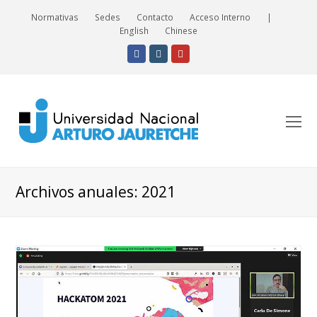
Normativas
Sedes
Contacto
Acceso Interno
|
English
Chinese
Facebook
Instagram
Youtube
O
Mo
M
Archivos anuales: 2021